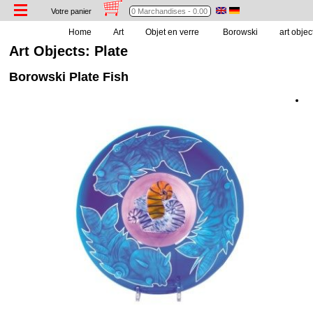
Votre panier
Home
Art
Objet en verre
Borowski
art objec
Art Objects: Plate
Borowski Plate Fish