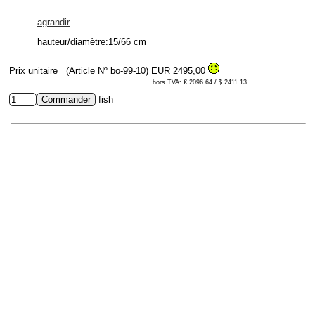
agrandir
hauteur/diamètre:15/66 cm
Prix unitaire
(Article Nº bo-99-10)
EUR 2495,00
hors TVA: € 2096.64 / $ 2411.13
fish