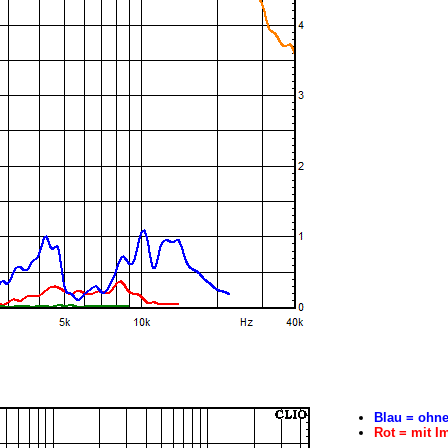
Blau = ohn
Rot = mit I