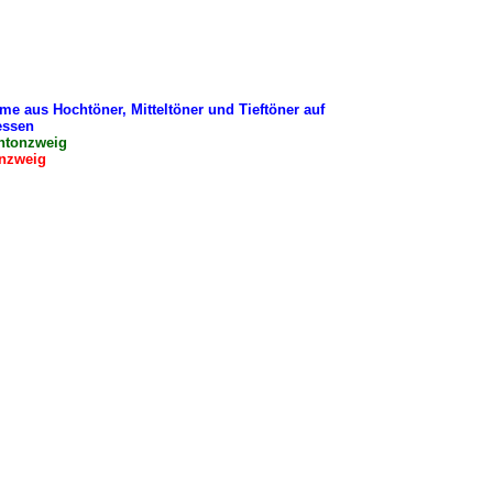
e aus Hochtöner, Mitteltöner und Tieftöner auf
essen
htonzweig
onzweig