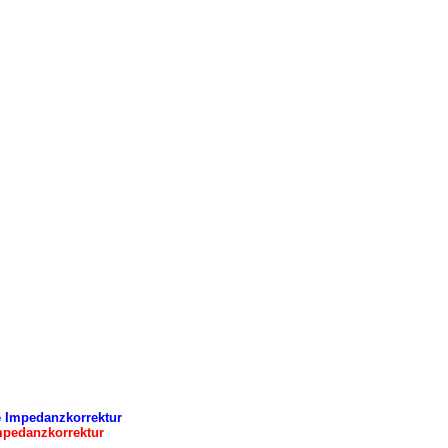
e Impedanzkorrektur
mpedanzkorrektur