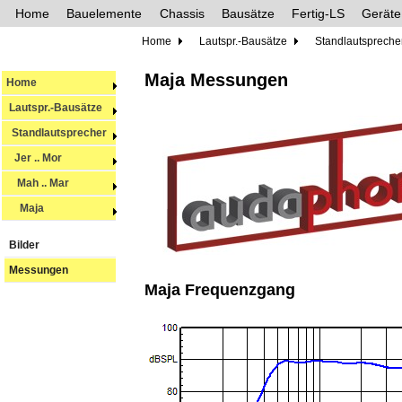
Home
Bauelemente
Chassis
Bausätze
Fertig-LS
Geräte
Home
Lautspr.-Bausätze
Standlautspreche
Maja Messungen
Home
Lautspr.-Bausätze
Standlautsprecher
Jer .. Mor
Mah .. Mar
Maja
Bilder
Messungen
Maja Frequenzgang