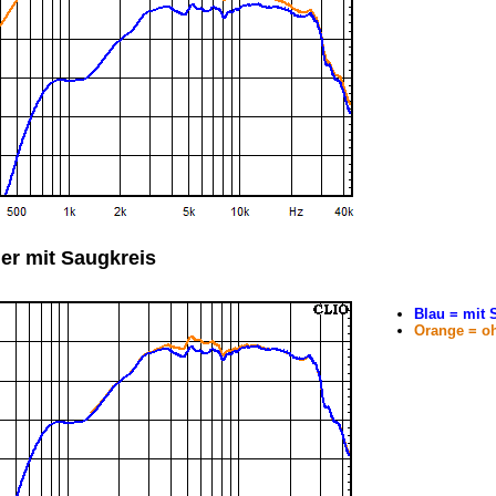
r mit Saugkreis
Blau = mit 
Orange = o