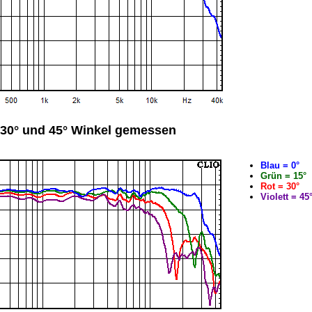
, 30° und 45° Winkel gemessen
Blau = 0°
Grün = 15°
Rot = 30°
Violett = 45