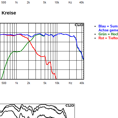
 Kreise
Blau = Summ
Achse gem
Grün = Hoc
Rot = Tieft