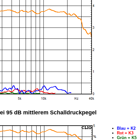
ei 95 dB mittlerem Schalldruckpegel
Blau = K2
Rot = K3
Grün = K5