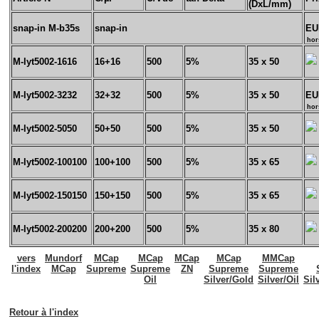
(DxL/mm)
snap-in M-b35s
snap-in
EU
hor
M-lyt5002-1616
16+16
500
5%
35 x 50
M-lyt5002-3232
32+32
500
5%
35 x 50
EU
hor
M-lyt5002-5050
50+50
500
5%
35 x 50
M-lyt5002-100100
100+100
500
5%
35 x 65
M-lyt5002-150150
150+150
500
5%
35 x 65
M-lyt5002-200200
200+200
500
5%
35 x 80
vers
Mundorf
MCap
MCap
MCap
MCap
MMCap
l'index
MCap
Supreme
Supreme
ZN
Supreme
Supreme
Oil
Silver/Gold
Silver/Oil
Sil
Retour à l'index