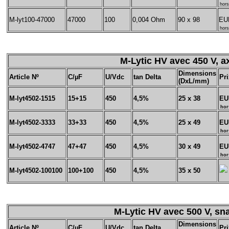
hors
M-lyt100-47000
47000
100
0,004 Ohm
90 x 98
EU
hors
M-Lytic HV avec 450 V, ax
Dimensions
Article Nº
C/µF
U/Vdc
tan Delta
Pri
(DxL/mm)
M-lyt4502-1515
15+15
450
4,5%
25 x 38
EU
hor
M-lyt4502-3333
33+33
450
4,5%
25 x 49
EU
hor
M-lyt4502-4747
47+47
450
4,5%
30 x 49
EU
hor
M-lyt4502-100100
100+100
450
4,5%
35 x 50
M-Lytic HV avec 500 V, sn
Dimensions
Article Nº
C/µF
U/Vdc
tan Delta
Pri