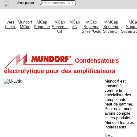
Votre panier
vers
Mundorf
MCap
MCap
MCap
MCap
MMCap
MCa
l'index
MCap
Supreme
Supreme
ZN
Supreme
Supreme
Supr
Oil
Silver/Gold
Silver/Oil
Silver/Go
Condensateurs
électrolytique pour des amplificateurs
Mundorf est
considéré
comme le
spécialiste des
composants
haut de gamme.
Pour cela, nous
avons compilé
ici les produits
Mundorf les plus
intéressants.
Il y a: