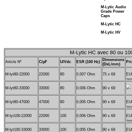
M-Lytic Audio
Grade Power
Caps
M-Lytic HC
M-Lytic HV
M-Lytic HC avec 80 ou 10
Dimensions
Article Nº
C/µF
U/Vdc
ESR (100 Hz)
Pri
(DxL/mm)
M-lyt80-22000
22000
80
0,007 Ohm
75 x 69
EU
hors
M-lyt80-33000
33000
80
0,006 Ohm
90 x 69
M-lyt80-47000
47000
80
0,005 Ohm
90 x 69
EU
hors
M-lyt100-22000
22000
100
0,006 Ohm
90 x 69
EU
hors
M-lyt100-33000
33000
100
0,005 Ohm
90 x 69
EU