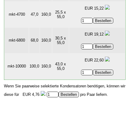
EUR 15,22
25,5 x
mkt-4700
47,0
160,0
55,0
EUR 19,12
30,5 x
mkt-6800
68,0
160,0
55,0
EUR 22,60
43,0 x
mkt-10000
100,0
160,0
55,0
Wenn Sie paarweise selektierte Kondensatoren benötigen, können wir
diese für
EUR 4,76
pro Paar liefern.