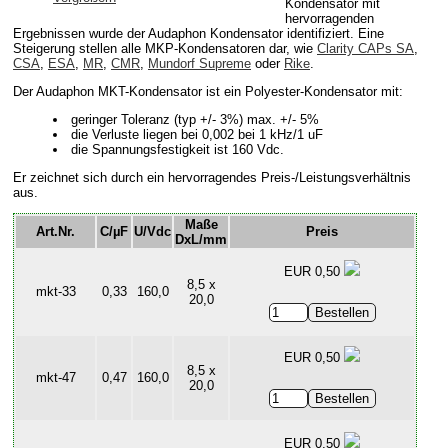
Kondensator mit
hervorragenden
Ergebnissen wurde der Audaphon Kondensator identifiziert. Eine
Steigerung stellen alle MKP-Kondensatoren dar, wie
Clarity CAPs SA
,
CSA
,
ESA
,
MR
,
CMR
,
Mundorf Supreme
oder
Rike
.
Der Audaphon MKT-Kondensator ist ein Polyester-Kondensator mit:
geringer Toleranz (typ +/- 3%) max. +/- 5%
die Verluste liegen bei 0,002 bei 1 kHz/1 uF
die Spannungsfestigkeit ist 160 Vdc.
Er zeichnet sich durch ein hervorragendes Preis-/Leistungsverhältnis
aus.
Maße
Art.Nr.
C/µF
U/Vdc
Preis
DxL/mm
EUR 0,50
8,5 x
mkt-33
0,33
160,0
20,0
EUR 0,50
8,5 x
mkt-47
0,47
160,0
20,0
EUR 0,50