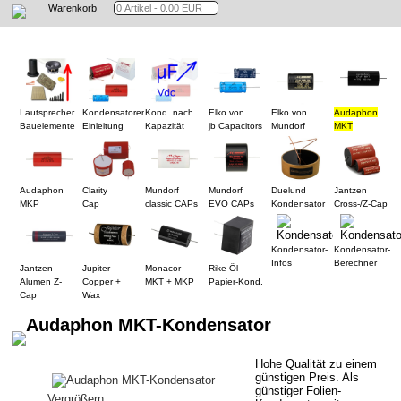
Warenkorb
Lautsprecher
Kondensatoren
Kond. nach
Elko von
Elko von
Audaphon
Bauelemente
Einleitung
Kapazität
jb Capacitors
Mundorf
MKT
Audaphon
Clarity
Mundorf
Mundorf
Duelund
Jantzen
MKP
Cap
classic CAPs
EVO CAPs
Kondensator
Cross-/Z-Cap
Kondensator-
Kondensator-
Infos
Berechner
Jantzen
Jupiter
Monacor
Rike Öl-
Alumen Z-
Copper +
MKT + MKP
Papier-Kond.
Cap
Wax
Audaphon MKT-Kondensator
Hohe Qualität zu einem
günstigen Preis. Als
günstiger Folien-
Vergrößern