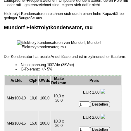
Lautsprecher-Frequenzweichen. Unipolare Kondensatoren, deren Pole mit
+ oder mit - gekennzeichnet sind, eignen sich dafür nicht.
Elektrolyt-Kondensatoren zeichnen sich durch einen hohe Kapazität bei
geringer Baugröße aus.
Mundorf Elektrolytkondensator, rau
Der Kondensator hat axiale Anschlüsse und ist in zylindrischer Bauform.
Nennspannung 100Vdc (35Vac)
C-Toleranz: +/- 5%
Maße
Art.Nr.
C/µF
U/Vdc
Preis
DxL/mm
EUR 2,00
10,0 x
M-br100-10
10,0
100,0
30,0
EUR 2,00
10,0 x
M-br100-15
15,0
100,0
30,0