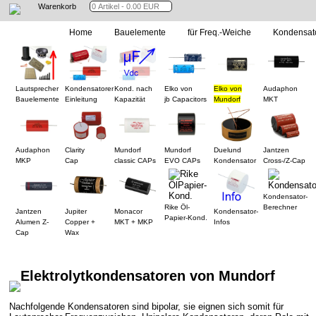
Warenkorb
Home
Bauelemente
für Freq.-Weiche
Kondensat
Lautsprecher
Kondensatoren
Kond. nach
Elko von
Elko von
Audaphon
Bauelemente
Einleitung
Kapazität
jb Capacitors
Mundorf
MKT
Audaphon
Clarity
Mundorf
Mundorf
Duelund
Jantzen
MKP
Cap
classic CAPs
EVO CAPs
Kondensator
Cross-/Z-Cap
Kondensator-
Rike Öl-
Berechner
Jantzen
Jupiter
Monacor
Kondensator-
Papier-Kond.
Alumen Z-
Copper +
MKT + MKP
Infos
Cap
Wax
Elektrolytkondensatoren von Mundorf
Nachfolgende Kondensatoren sind bipolar, sie eignen sich somit für