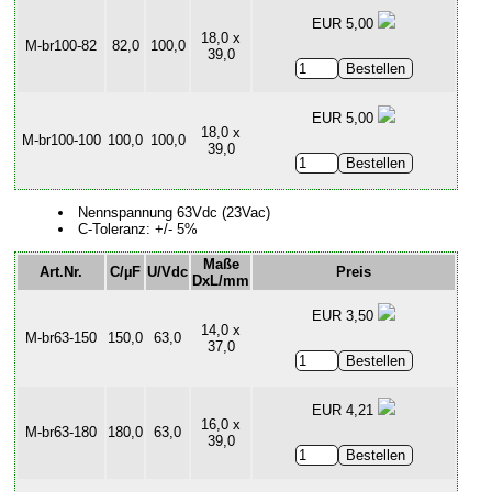
EUR 5,00
18,0 x
M-br100-82
82,0
100,0
39,0
EUR 5,00
18,0 x
M-br100-100
100,0
100,0
39,0
Nennspannung 63Vdc (23Vac)
C-Toleranz: +/- 5%
Maße
Art.Nr.
C/µF
U/Vdc
Preis
DxL/mm
EUR 3,50
14,0 x
M-br63-150
150,0
63,0
37,0
EUR 4,21
16,0 x
M-br63-180
180,0
63,0
39,0