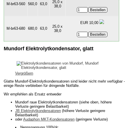
25,0 x
M-br63-560
560,0
63,0
38,0
EUR 10,00
25,0 x
M-br63-680
680,0
63,0
38,0
Mundorf Elektrolytkondensator, glatt
Vergrößern
Glatte Mundorf-Elektrolytkondensatoren sind leider nicht mehr verfügbar -
einige Reste verbleiben für dringende Notfälle.
Wir empfehlen als Ersatz entweder
Mundorf raue Elektrolytkondensatoren (siehe oben, höhere
Verluste geringere Belastbarkeit)
JB Elektrolytkondensatoren
(höhere Verluste geringere
Belastbarkeit)
oder
Audaphon MKT-Kondensatoren
(geringere Verluste)
Nennspannung 100Vdc