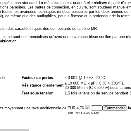
ylène non standard. La métallisation est quant à elle réalisée à partir d'alu
brations parasites. Les pattes de connexion, en cuivre, sont soudées manuel
t de toutes les avancées techniques rendues possibles par les deux années de 
EM), de même que des audiophiles, pour la finesse et la profondeur de la rest
persion des caractéristiques des composants de la série MR.
 ils ne sont commercialisés qu'avec une enveloppe bleue scellée par une rés
abrication.
nde
Facteur de pertes
≤ 0.001 @ 1 kHz, 20 °C
≥ 10 000 MΩ x µF / C (C > 330nF),
Résistance d'isolement
30 000 Mohm (C < 330nF) sous la tensi
Test sous tension
1,5 fois la tension de service pendant 
rons moyennant une taxe additionnelle de
EUR 4,76
la
hors TVA: € 4.00 / $ 4.60