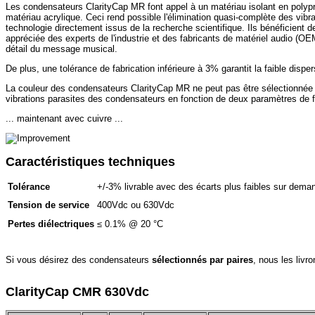
Les condensateurs ClarityCap MR font appel à un matériau isolant en polyprop
matériau acrylique. Ceci rend possible l'élimination quasi-complète des vi
technologie directement issus de la recherche scientifique. Ils bénéficien
appréciée des experts de l'industrie et des fabricants de matériel audio (O
détail du message musical.
De plus, une tolérance de fabrication inférieure à 3% garantit la faible dis
La couleur des condensateurs ClarityCap MR ne peut pas être sélectionnée ;
vibrations parasites des condensateurs en fonction de deux paramètres de f
... maintenant avec cuivre ...
Caractéristiques techniques
Tolérance
+/-3% livrable avec des écarts plus faibles sur dema
Tension de service
400Vdc ou 630Vdc
Pertes diélectriques
≤ 0.1% @ 20 °C
Si vous désirez des condensateurs
sélectionnés par paires
, nous les liv
ClarityCap CMR 630Vdc