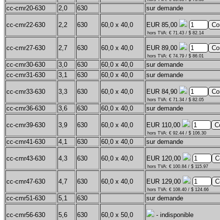
cc-cmr20-630
2,0
630
sur demande
cc-cmr22-630
2,2
630
60,0 x 40,0
EUR 85,00
hors TVA: € 71.43 / $ 82.14
cc-cmr27-630
2,7
630
60,0 x 40,0
EUR 89,00
hors TVA: € 74.79 / $ 86.01
cc-cmr30-630
3,0
630
60,0 x 40,0
sur demande
cc-cmr31-630
3,1
630
60,0 x 40,0
sur demande
cc-cmr33-630
3,3
630
60,0 x 40,0
EUR 84,90
hors TVA: € 71.34 / $ 82.05
cc-cmr36-630
3,6
630
60,0 x 40,0
sur demande
cc-cmr39-630
3,9
630
60,0 x 40,0
EUR 110,00
hors TVA: € 92.44 / $ 106.30
cc-cmr41-630
4,1
630
60,0 x 40,0
sur demande
cc-cmr43-630
4,3
630
60,0 x 40,0
EUR 120,00
hors TVA: € 100.84 / $ 115.97
cc-cmr47-630
4,7
630
60,0 x 40,0
EUR 129,00
hors TVA: € 108.40 / $ 124.66
cc-cmr51-630
5,1
630
sur demande
cc-cmr56-630
5,6
630
60,0 x 50,0
- indisponible