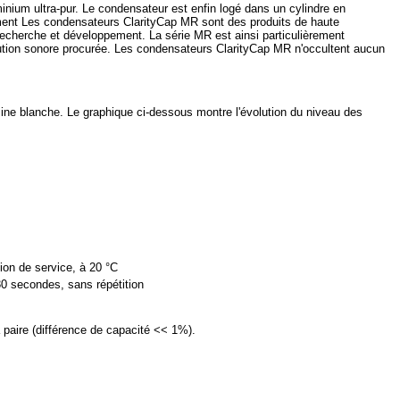
minium ultra-pur. Le condensateur est enfin logé dans un cylindre en
lement Les condensateurs ClarityCap MR sont des produits de haute
recherche et développement. La série MR est ainsi particulièrement
itution sonore procurée. Les condensateurs ClarityCap MR n'occultent aucun
ine blanche. Le graphique ci-dessous montre l'évolution du niveau des
on de service, à 20 °C
30 secondes, sans répétition
 paire (différence de capacité << 1%).