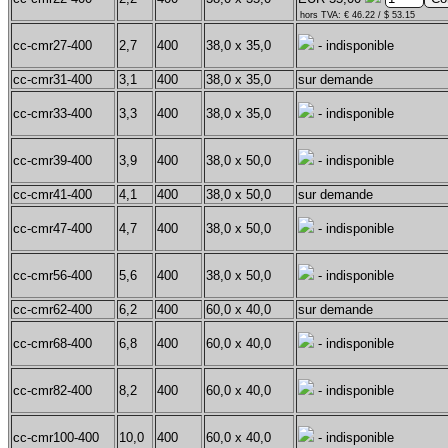
hors TVA: € 46.22 / $ 53.15
cc-cmr27-400
2,7
400
38,0 x 35,0
- indisponible
cc-cmr31-400
3,1
400
38,0 x 35,0
sur demande
cc-cmr33-400
3,3
400
38,0 x 35,0
- indisponible
cc-cmr39-400
3,9
400
38,0 x 50,0
- indisponible
cc-cmr41-400
4,1
400
38,0 x 50,0
sur demande
cc-cmr47-400
4,7
400
38,0 x 50,0
- indisponible
cc-cmr56-400
5,6
400
38,0 x 50,0
- indisponible
cc-cmr62-400
6,2
400
60,0 x 40,0
sur demande
cc-cmr68-400
6,8
400
60,0 x 40,0
- indisponible
cc-cmr82-400
8,2
400
60,0 x 40,0
- indisponible
cc-cmr100-400
10,0
400
60,0 x 40,0
- indisponible