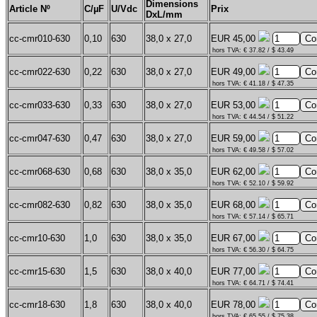
Dimensions
Article Nº
C/µF
U/Vdc
Prix
DxL/mm
cc-cmr010-630
0,10
630
38,0 x 27,0
EUR 45,00
hors TVA: € 37.82 / $ 43.49
cc-cmr022-630
0,22
630
38,0 x 27,0
EUR 49,00
hors TVA: € 41.18 / $ 47.35
cc-cmr033-630
0,33
630
38,0 x 27,0
EUR 53,00
hors TVA: € 44.54 / $ 51.22
cc-cmr047-630
0,47
630
38,0 x 27,0
EUR 59,00
hors TVA: € 49.58 / $ 57.02
cc-cmr068-630
0,68
630
38,0 x 35,0
EUR 62,00
hors TVA: € 52.10 / $ 59.92
cc-cmr082-630
0,82
630
38,0 x 35,0
EUR 68,00
hors TVA: € 57.14 / $ 65.71
cc-cmr10-630
1,0
630
38,0 x 35,0
EUR 67,00
hors TVA: € 56.30 / $ 64.75
cc-cmr15-630
1,5
630
38,0 x 40,0
EUR 77,00
hors TVA: € 64.71 / $ 74.41
cc-cmr18-630
1,8
630
38,0 x 40,0
EUR 78,00
hors TVA: € 65.55 / $ 75.38