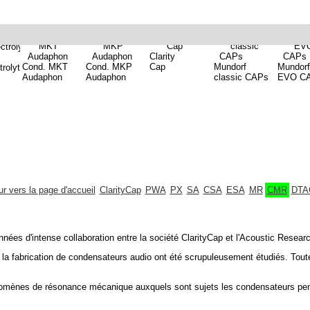
Clarity
Cond. MKT
Cond. MKP
Cap
Mundorf
Mundorf
rolyt.
Audaphon
Audaphon
classic CAPs
EVO C
r vers la page d'accueil
ClarityCap
PWA
PX
SA
CSA
ESA
MR
CMR
DTA
nées d'intense collaboration entre la société ClarityCap et l'Acoustic Researc
ur la fabrication de condensateurs audio ont été scrupuleusement étudiés. Tout
énomènes de résonance mécanique auxquels sont sujets les condensateurs pend