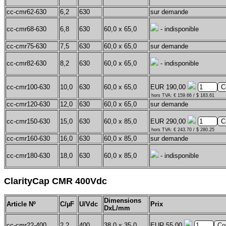
cc-cmr62-630
6,2
630
sur demande
cc-cmr68-630
6,8
630
60,0 x 65,0
- indisponible
cc-cmr75-630
7,5
630
60,0 x 65,0
sur demande
cc-cmr82-630
8,2
630
60,0 x 65,0
- indisponible
cc-cmr100-630
10,0
630
60,0 x 65,0
EUR 190,00
hors TVA: € 159.66 / $ 183.61
cc-cmr120-630
12,0
630
60,0 x 65,0
sur demande
cc-cmr150-630
15,0
630
60,0 x 85,0
EUR 290,00
hors TVA: € 243.70 / $ 280.25
cc-cmr160-630
16,0
630
60,0 x 85,0
sur demande
cc-cmr180-630
18,0
630
60,0 x 85,0
- indisponible
ClarityCap CMR 400Vdc
Dimensions
Article Nº
C/µF
U/Vdc
Prix
DxL/mm
cc-cmr22-400
2,2
400
38,0 x 35,0
EUR 55,00