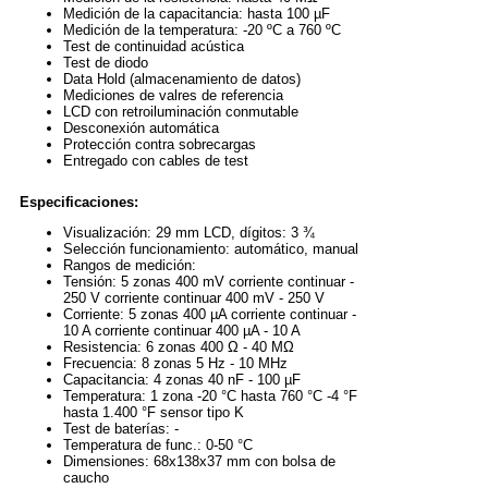
Medición de la capacitancia: hasta 100 µF
Medición de la temperatura: -20 ºC a 760 ºC
Test de continuidad acústica
Test de diodo
Data Hold (almacenamiento de datos)
Mediciones de valres de referencia
LCD con retroiluminación conmutable
Desconexión automática
Protección contra sobrecargas
Entregado con cables de test
Especificaciones:
Visualización: 29 mm LCD, dígitos: 3 ¾
Selección funcionamiento: automático, manual
Rangos de medición:
Tensión: 5 zonas 400 mV corriente continuar -
250 V corriente continuar 400 mV - 250 V
Corriente: 5 zonas 400 µA corriente continuar -
10 A corriente continuar 400 µA - 10 A
Resistencia: 6 zonas 400 Ω - 40 MΩ
Frecuencia: 8 zonas 5 Hz - 10 MHz
Capacitancia: 4 zonas 40 nF - 100 µF
Temperatura: 1 zona -20 °C hasta 760 °C -4 °F
hasta 1.400 °F sensor tipo K
Test de baterías: -
Temperatura de func.: 0-50 °C
Dimensiones: 68x138x37 mm con bolsa de
caucho