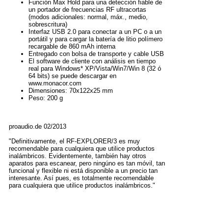
Función Max Hold para una detección fiable de
un portador de frecuencias RF ultracortas
(modos adicionales: normal, máx., medio,
sobrescritura)
Interfaz USB 2.0 para conectar a un PC o a un
portátil y para cargar la batería de litio polímero
recargable de 860 mAh interna
Entregado con bolsa de transporte y cable USB
El software de cliente con análisis en tiempo
real para Windows* XP/Vista/Win7/Win 8 (32 ó
64 bits) se puede descargar en
www.monacor.com
Dimensiones: 70x122x25 mm
Peso: 200 g
proaudio.de 02/2013
"Definitivamente, el RF-EXPLORER/3 es muy
recomendable para cualquiera que utilice productos
inalámbricos. Evidentemente, también hay otros
aparatos para escanear, pero ningúno es tan móvil, tan
funcional y flexible ni está disponible a un precio tan
interesante. Así pues, es totalmente recomendable
para cualquiera que utilice productos inalámbricos."