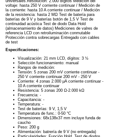
universales.Resolución: 2.000 dígitos Medición del
voltaje: hasta 250 V corriente continuar / Medición de
la corriente: hasta 10 A corriente continuar / Medición
de la resistencia: hasta 2 MΩ Test de batería para
baterías de 9 V y baterías botón de 1,5 V Test de
continuidad acústica Test de diodo Data Hold
(almacenamiento de datos) Mediciones de valres de
referencia LCD con retroiluminación conmutable
Protección contra sobrecargas Entregado con cables
de test
Especificaciones:
Visualización: 21 mm LCD, dígitos: 3 ½
Selección funcionamiento: manual
Rangos de medición:
Tensión: 5 zonas 200 mV corriente continuar -
250 V corriente continuar 200 mV - 250 V
Corriente: 4 zonas 2.000 µA corriente continuar -
10 A corriente continuar
Resistencia: 5 zonas 200 Ω-2.000 kΩ
Frecuencia: -
Capacitancia: -
Temperatura: -
Test de baterías: 9 V, 1,5 V
Temperatura de func.: 0-50 °C
Dimensiones: 68x138x37 mm incluye funda de
caucho
Peso: 200 g
Alimentación: batrería de 9 V (no entregada)
Particularidades: Función Hold, Test de diodos,