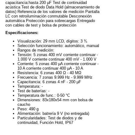
capacitancia:hasta 200 µF Test de continuidad
acústica Test de diodo Data Hold (almacenamiento de
datos) Referencia de los valores de medición Pantalla
LC con retroiluminación conmutable Desconexión
automática Protección para sobrecargas Entregado
con cables de test y bolsa de protección
Especificaciones:
Visualización: 29 mm LCD, dígitos: 3 ¾
Selección funcionamiento: automático, manual
Rangos de medición:
Tensión: 5 zonas 400 mV corriente continuar -
1.000 V corriente continuar 400 mV - 1.000 V
Corriente: 5 zonas 400 µA corriente continuar -
10 A corriente continuar 400 µA - 10 A
Resistencia: 6 zonas 400 Ω - 40 MΩ
Frecuencia: 7 zonas 9.999 Hz - 9.999 MHz
Capacitancia: 6 zonas 4 nF - 200 µF
Temperatura: -
Test de baterías: -
Temperatura de func.: 0-50 °C
Dimensiones: 83x180x54 mm con bolsa de
caucho
Peso: 490 g
Alimentación: batrería 9 V (no entregada)
Particularidades: Test de diodos y de
continuidad, Función Hold, IP67