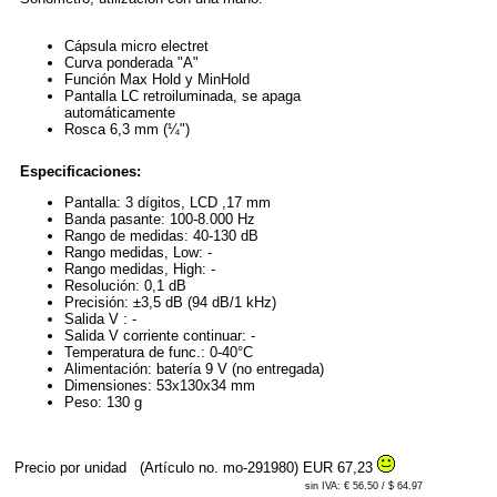
Cápsula micro electret
Curva ponderada "A"
Función Max Hold y MinHold
Pantalla LC retroiluminada, se apaga
automáticamente
Rosca 6,3 mm (¼")
Especificaciones:
Pantalla: 3 dígitos, LCD ,17 mm
Banda pasante: 100-8.000 Hz
Rango de medidas: 40-130 dB
Rango medidas, Low: -
Rango medidas, High: -
Resolución: 0,1 dB
Precisión: ±3,5 dB (94 dB/1 kHz)
Salida V : -
Salida V corriente continuar: -
Temperatura de func.: 0-40°C
Alimentación: batería 9 V (no entregada)
Dimensiones: 53x130x34 mm
Peso: 130 g
Precio por unidad
(Artículo no. mo-291980)
EUR 67,23
sin IVA: € 56.50 / $ 64.97