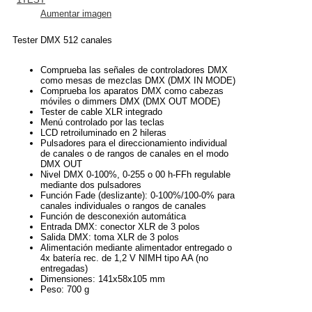
Aumentar imagen
Tester DMX 512 canales
Comprueba las señales de controladores DMX
como mesas de mezclas DMX (DMX IN MODE)
Comprueba los aparatos DMX como cabezas
móviles o dimmers DMX (DMX OUT MODE)
Tester de cable XLR integrado
Menú controlado por las teclas
LCD retroiluminado en 2 hileras
Pulsadores para el direccionamiento individual
de canales o de rangos de canales en el modo
DMX OUT
Nivel DMX 0-100%, 0-255 o 00 h-FFh regulable
mediante dos pulsadores
Función Fade (deslizante): 0-100%/100-0% para
canales individuales o rangos de canales
Función de desconexión automática
Entrada DMX: conector XLR de 3 polos
Salida DMX: toma XLR de 3 polos
Alimentación mediante alimentador entregado o
4x batería rec. de 1,2 V NIMH tipo AA (no
entregadas)
Dimensiones: 141x58x105 mm
Peso: 700 g