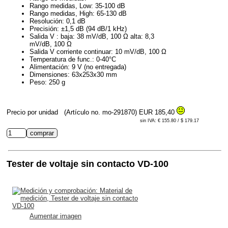
Rango medidas, Low: 35-100 dB
Rango medidas, High: 65-130 dB
Resolución: 0,1 dB
Precisión: ±1,5 dB (94 dB/1 kHz)
Salida V : baja: 38 mV/dB, 100 Ω alta: 8,3
mV/dB, 100 Ω
Salida V corriente continuar: 10 mV/dB, 100 Ω
Temperatura de func.: 0-40°C
Alimentación: 9 V (no entregada)
Dimensiones: 63x253x30 mm
Peso: 250 g
Precio por unidad
(Artículo no. mo-291870)
EUR 185,40
sin IVA: € 155.80 / $ 179.17
Tester de voltaje sin contacto VD-100
Aumentar imagen