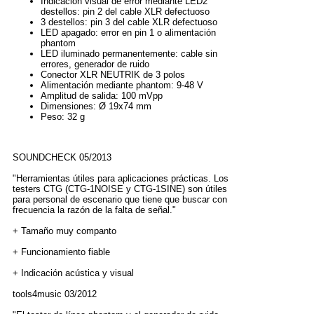
Indicación visual de error mediante LED2
destellos: pin 2 del cable XLR defectuoso
3 destellos: pin 3 del cable XLR defectuoso
LED apagado: error en pin 1 o alimentación
phantom
LED iluminado permanentemente: cable sin
errores, generador de ruido
Conector XLR NEUTRIK de 3 polos
Alimentación mediante phantom: 9-48 V
Amplitud de salida: 100 mVpp
Dimensiones: Ø 19x74 mm
Peso: 32 g
SOUNDCHECK 05/2013
"Herramientas útiles para aplicaciones prácticas. Los
testers CTG (CTG-1NOISE y CTG-1SINE) son útiles
para personal de escenario que tiene que buscar con
frecuencia la razón de la falta de señal."
+ Tamaño muy companto
+ Funcionamiento fiable
+ Indicación acústica y visual
tools4music 03/2012