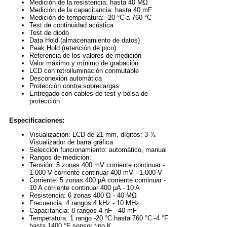
Medición de la resistencia: hasta 40 MΩ
Medición de la capacitancia: hasta 40 mF
Medición de temperatura: -20 °C a 760 °C
Test de continuidad acústica
Test de diodo
Data Hold (almacenamiento de datos)
Peak Hold (retención de pico)
Referencia de los valores de medición
Valor máximo y mínimo de grabación
LCD con retroiluminación conmutable
Desconexión automática
Protección contra sobrecargas
Entregado con cables de test y bolsa de
protección
Especificaciones:
Visualización: LCD de 21 mm, dígitos: 3 ¾
Visualizador de barra gráfica
Selección funcionamiento: automático, manual
Rangos de medición:
Tensión: 5 zonas 400 mV corriente continuar -
1.000 V corriente continuar 400 mV - 1.000 V
Corriente: 5 zonas 400 µA corriente continuar -
10 A corriente continuar 400 µA - 10 A
Resistencia: 6 zonas 400 Ω - 40 MΩ
Frecuencia: 4 rangos 4 kHz - 10 MHz
Capacitancia: 8 rangos 4 nF - 40 mF
Temperatura: 1 rango -20 °C hasta 760 °C -4 °F
hasta 1400 °F sensor tipo K