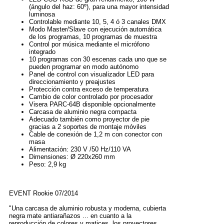
(ángulo del haz: 60º), para una mayor intensidad
luminosa
Controlable mediante 10, 5, 4 ó 3 canales DMX
Modo Master/Slave con ejecución automática
de los programas, 10 programas de muestra
Control por música mediante el micrófono
integrado
10 programas con 30 escenas cada uno que se
pueden programar en modo autónomo
Panel de control con visualizador LED para
direccionamiento y preajustes
Protección contra exceso de temperatura
Cambio de color controlado por procesador
Visera PARC-64B disponible opcionalmente
Carcasa de aluminio negra compacta
Adecuado también como proyector de pie
gracias a 2 soportes de montaje móviles
Cable de conexión de 1,2 m con conector con
masa
Alimentación: 230 V /50 Hz/110 VA
Dimensiones: Ø 220x260 mm
Peso: 2,9 kg
EVENT Rookie 07/2014
"Una carcasa de aluminio robusta y moderna, cubierta
negra mate antiarañazos ... en cuanto a la
reproducción de colores y matices, los proyectores