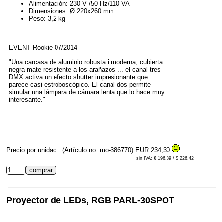
Alimentación: 230 V /50 Hz/110 VA
Dimensiones: Ø 220x260 mm
Peso: 3,2 kg
EVENT Rookie 07/2014
"Una carcasa de aluminio robusta i moderna, cubierta
negra mate resistente a los arañazos ... el canal tres
DMX activa un efecto shutter impresionante que
parece casi estroboscópico. El canal dos permite
simular una lámpara de cámara lenta que lo hace muy
interesante."
Precio por unidad
(Artículo no. mo-386770)
EUR 234,30
sin IVA: € 196.89 / $ 226.42
Proyector de LEDs, RGB PARL-30SPOT