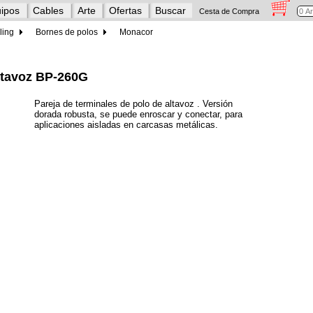
ipos
Cables
Arte
Ofertas
Buscar
Cesta de Compra
ling
Bornes de polos
Monacor
altavoz BP-260G
Pareja de terminales de polo de altavoz . Versión
dorada robusta, se puede enroscar y conectar, para
aplicaciones aisladas en carcasas metálicas.