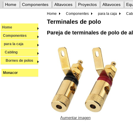
Home
Componentes
Altavoces
Proyectos
Altavoces
Equ
Home
Componentes
para la caja
Cab
Terminales de polo
Home
Pareja de terminales de polo de 
Componentes
para la caja
Cabling
Bornes de polos
Monacor
Aumentar imagen