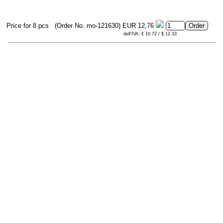
Price for 8 pcs
(Order No. mo-121630)
EUR 12,76
dell'IVA: € 10.72 / $ 12.33