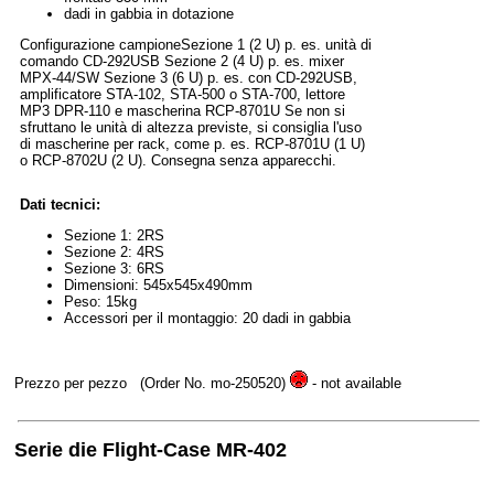
dadi in gabbia in dotazione
Configurazione campioneSezione 1 (2 U) p. es. unità di
comando CD-292USB Sezione 2 (4 U) p. es. mixer
MPX-44/SW Sezione 3 (6 U) p. es. con CD-292USB,
amplificatore STA-102, STA-500 o STA-700, lettore
MP3 DPR-110 e mascherina RCP-8701U Se non si
sfruttano le unità di altezza previste, si consiglia l'uso
di mascherine per rack, come p. es. RCP-8701U (1 U)
o RCP-8702U (2 U). Consegna senza apparecchi.
Dati tecnici:
Sezione 1: 2RS
Sezione 2: 4RS
Sezione 3: 6RS
Dimensioni: 545x545x490mm
Peso: 15kg
Accessori per il montaggio: 20 dadi in gabbia
Prezzo per pezzo
(Order No. mo-250520)
- not available
Serie die Flight-Case MR-402