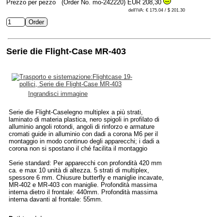
Prezzo per pezzo
(Order No. mo-242220)
EUR 208,30
dell'IVA: € 175.04 / $ 201.30
Serie die Flight-Case MR-403
Ingrandisci immagine
Serie die Flight-Caselegno multiplex a più strati,
laminato di materia plastica, nero spigoli in profilato di
alluminio angoli rotondi, angoli di rinforzo e armature
cromati guide in alluminio con dadi a corona M6 per il
montaggio in modo continuo degli apparecchi; i dadi a
corona non si spostano il ché facilita il montaggio
Serie standard: Per apparecchi con profondità 420 mm
ca. e max 10 unità di altezza. 5 strati di multiplex,
spessore 6 mm. Chiusure butterfly e maniglie incavate,
MR-402 e MR-403 con maniglie. Profondità massima
interna dietro il frontale: 440mm. Profondità massima
interna davanti al frontale: 55mm.