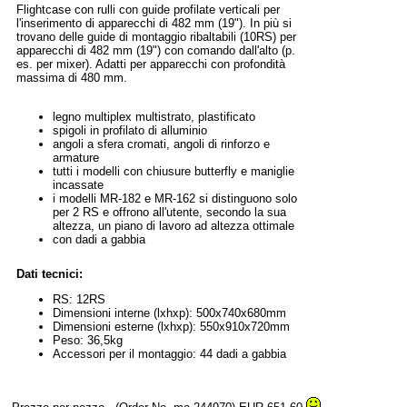
Flightcase con rulli con guide profilate verticali per
l'inserimento di apparecchi di 482 mm (19"). In più si
trovano delle guide di montaggio ribaltabili (10RS) per
apparecchi di 482 mm (19") con comando dall'alto (p.
es. per mixer). Adatti per apparecchi con profondità
massima di 480 mm.
legno multiplex multistrato, plastificato
spigoli in profilato di alluminio
angoli a sfera cromati, angoli di rinforzo e
armature
tutti i modelli con chiusure butterfly e maniglie
incassate
i modelli MR-182 e MR-162 si distinguono solo
per 2 RS e offrono all'utente, secondo la sua
altezza, un piano di lavoro ad altezza ottimale
con dadi a gabbia
Dati tecnici:
RS: 12RS
Dimensioni interne (lxhxp): 500x740x680mm
Dimensioni esterne (lxhxp): 550x910x720mm
Peso: 36,5kg
Accessori per il montaggio: 44 dadi a gabbia