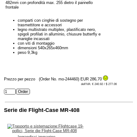
482mm con profondità max. 255 dietro il pannello
frontale
comparti con cinghie di sostegno per
trasmettitore e accessori
legno multistrato multiplex, plastificato nero,
spigoli profilati in alluminio, chiusure butterfly e
maniglie incassati
con viti di montaggio
dimensioni 540x265x460mm
peso 9,3kg
Prezzo per pezzo
(Order No. mo-244460)
EUR 286,70
dell'IVA: € 240.92 / $ 277.06
Serie die Flight-Case MR-408
Ingrandisci immagine