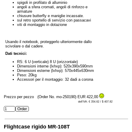
spigoli in profilato di alluminio
angoli a sfera cromati, angoli di rinforzo e
armature
chiusure butterfly e maniglie incassate.
sul retro sportello di servizio con passacavi
viti di montaggio in dotazione
Usando il notebook, proteggerlo ulteriormente dallo
scivolare o dal cadere.
Dati tecnici:
RS: 6 U (verticale) 8 U (orizzontale)
Dimensioni interne (lxhxp): 520x390x590mm
Dimensioni esterne (lxhxp): 570x445x630mm
Peso: 20kg
Accessori per il montaggio: 32 dadi a corona
Prezzo per pezzo
(Order No. mo-250190)
EUR 422,00
dell'IVA: € 354.62 / $ 407.82
Flightcase rigido MR-108T