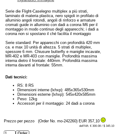
Serie die Flight-Caselegno multiplex a più strati,
laminato di materia plastica, nero spigoli in profilato di
alluminio angoli rotondi, angoli di rinforzo e armature
cromati guide in alluminio con dadi a corona M6 per il
montaggio in modo continuo degli apparecchi; i dadi a
corona non si spostano il ché facilita il montaggio
Serie standard: Per apparecchi con profondità 420 mm
ca. e max 10 unità di altezza. 5 strati di multiplex,
spessore 6 mm. Chiusure butterfly e maniglie incavate,
MR-402 e MR-403 con maniglie. Profondità massima
interna dietro il frontale: 440mm. Profondità massima
interna davanti al frontale: 55mm.
Dati tecnici:
RS: 8 RS
Dimensioni interne (lxhxp): 485x365x530mm
Dimensioni esterne (lxhxp): 545x420x585mm
Peso: 12kg
Accessori per il montaggio: 24 dadi a corona
Prezzo per pezzo
(Order No. mo-242260)
EUR 357,10
dell'IVA: € 300.08 / $ 345.10