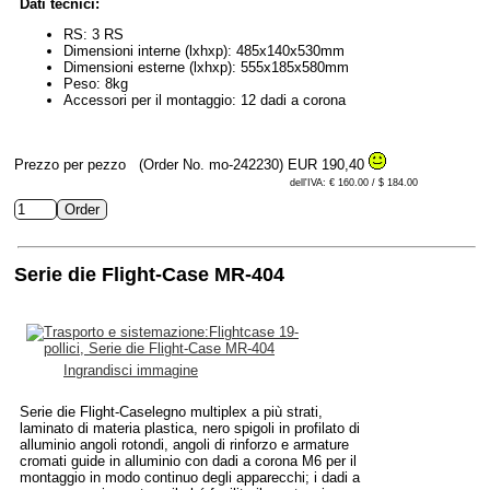
Dati tecnici:
RS: 3 RS
Dimensioni interne (lxhxp): 485x140x530mm
Dimensioni esterne (lxhxp): 555x185x580mm
Peso: 8kg
Accessori per il montaggio: 12 dadi a corona
Prezzo per pezzo
(Order No. mo-242230)
EUR 190,40
dell'IVA: € 160.00 / $ 184.00
Serie die Flight-Case MR-404
Ingrandisci immagine
Serie die Flight-Caselegno multiplex a più strati,
laminato di materia plastica, nero spigoli in profilato di
alluminio angoli rotondi, angoli di rinforzo e armature
cromati guide in alluminio con dadi a corona M6 per il
montaggio in modo continuo degli apparecchi; i dadi a