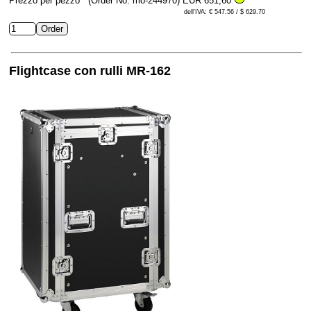
Prezzo per pezzo
(Order No. mo-244970)
EUR 651,60
dell'IVA: € 547.56 / $ 629.70
Flightcase con rulli MR-162