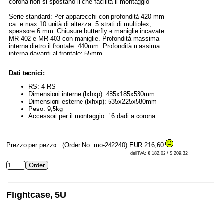
corona non si spostano il ché facilita il montaggio
Serie standard: Per apparecchi con profondità 420 mm
ca. e max 10 unità di altezza. 5 strati di multiplex,
spessore 6 mm. Chiusure butterfly e maniglie incavate,
MR-402 e MR-403 con maniglie. Profondità massima
interna dietro il frontale: 440mm. Profondità massima
interna davanti al frontale: 55mm.
Dati tecnici:
RS: 4 RS
Dimensioni interne (lxhxp): 485x185x530mm
Dimensioni esterne (lxhxp): 535x225x580mm
Peso: 9,5kg
Accessori per il montaggio: 16 dadi a corona
Prezzo per pezzo
(Order No. mo-242240)
EUR 216,60
dell'IVA: € 182.02 / $ 209.32
Flightcase, 5U