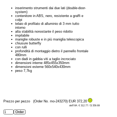
inserimento strumenti dai due lati (double-door-
system)
contenitore in ABS, nero, resistente a graffi e
colpi
telaio di profilato di alluminio di 3 mm tutto
intorno
alta stabilità nonostante il peso ridotto
impilabile
maniglie robuste e in più maniglia telescopica
chiusure butterfly
con rulli
profondità di montaggio dietro il pannello frontale
480mm
con dadi in gabbia viti a taglio incrociato
dimensioni interne 485x455x350mm
dimensioni esterne 560x540x430mm
peso 7,7kg
Prezzo per pezzo
(Order No. mo-243270)
EUR 372,20
dell'IVA: € 312.77 / $ 359.69