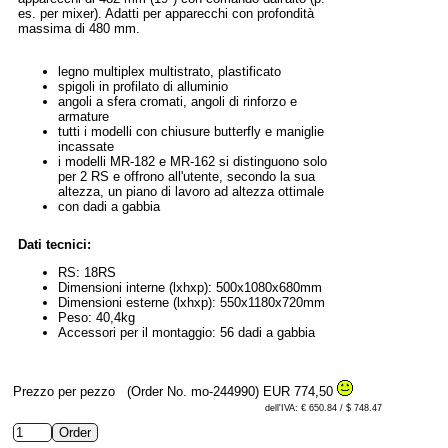
es. per mixer). Adatti per apparecchi con profondità
massima di 480 mm.
legno multiplex multistrato, plastificato
spigoli in profilato di alluminio
angoli a sfera cromati, angoli di rinforzo e
armature
tutti i modelli con chiusure butterfly e maniglie
incassate
i modelli MR-182 e MR-162 si distinguono solo
per 2 RS e offrono all'utente, secondo la sua
altezza, un piano di lavoro ad altezza ottimale
con dadi a gabbia
Dati tecnici:
RS: 18RS
Dimensioni interne (lxhxp): 500x1080x680mm
Dimensioni esterne (lxhxp): 550x1180x720mm
Peso: 40,4kg
Accessori per il montaggio: 56 dadi a gabbia
Prezzo per pezzo
(Order No. mo-244990)
EUR 774,50
dell'IVA: € 650.84 / $ 748.47