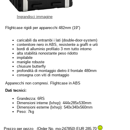
Ingrandisci immagine
Flightcase rigidi per apparecchi 482mm (19")
caricabili da entrambi i lati (double-door-system)
contenitore nero in ABS, resistente a graffi e urti
bordi di alluminio profilato 3 mm tutto intorno
alta stabilità nonostante peso ridotto
impilabile
maniglie robuste
chiusure butterfly
profondità di montaggio dietro il frontale 480mm
consegna con viti di montaggio
Apparecchi non compresi. Flightcase in ABS
Dati tecnici:
Grandezza: 6RS
Dimensioni interne (lxhxp): 444x285x530mm
Dimensioni esterne (lxhxp): 540x340x560mm
Peso: 7kg
Prezzo per pezzo
(Order No. mo-247850)
EUR 285,70