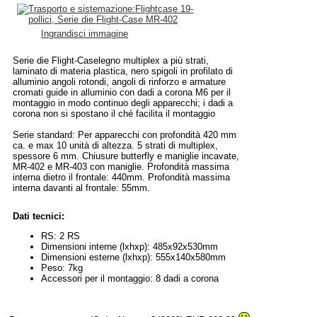
Ingrandisci immagine
Serie die Flight-Caselegno multiplex a più strati,
laminato di materia plastica, nero spigoli in profilato di
alluminio angoli rotondi, angoli di rinforzo e armature
cromati guide in alluminio con dadi a corona M6 per il
montaggio in modo continuo degli apparecchi; i dadi a
corona non si spostano il ché facilita il montaggio
Serie standard: Per apparecchi con profondità 420 mm
ca. e max 10 unità di altezza. 5 strati di multiplex,
spessore 6 mm. Chiusure butterfly e maniglie incavate,
MR-402 e MR-403 con maniglie. Profondità massima
interna dietro il frontale: 440mm. Profondità massima
interna davanti al frontale: 55mm.
Dati tecnici:
RS: 2 RS
Dimensioni interne (lxhxp): 485x92x530mm
Dimensioni esterne (lxhxp): 555x140x580mm
Peso: 7kg
Accessori per il montaggio: 8 dadi a corona