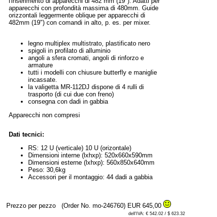
l'inserimento di apparecchi di 482 mm (19"). Adatti per
apparecchi con profondità massima di 480mm. Guide
orizzontali leggermente oblique per apparecchi di
482mm (19") con comandi in alto, p. es. per mixer.
legno multiplex multistrato, plastificato nero
spigoli in profilato di alluminio
angoli a sfera cromati, angoli di rinforzo e
armature
tutti i modelli con chiusure butterfly e maniglie
incassate.
la valigetta MR-112DJ dispone di 4 rulli di
trasporto (di cui due con freno)
consegna con dadi in gabbia
Apparecchi non compresi
Dati tecnici:
RS: 12 U (verticale) 10 U (orizontale)
Dimensioni interne (lxhxp): 520x660x590mm
Dimensioni esterne (lxhxp): 560x850x640mm
Peso: 30,6kg
Accessori per il montaggio: 44 dadi a gabbia
Prezzo per pezzo
(Order No. mo-246760)
EUR 645,00
dell'IVA: € 542.02 / $ 623.32