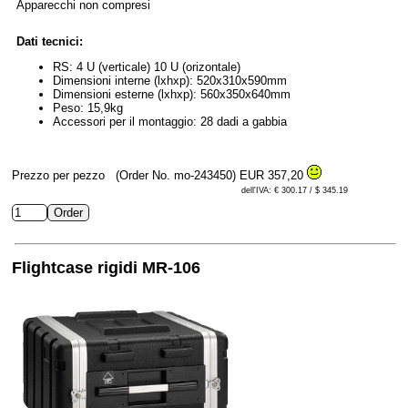
Apparecchi non compresi
Dati tecnici:
RS: 4 U (verticale) 10 U (orizontale)
Dimensioni interne (lxhxp): 520x310x590mm
Dimensioni esterne (lxhxp): 560x350x640mm
Peso: 15,9kg
Accessori per il montaggio: 28 dadi a gabbia
Prezzo per pezzo
(Order No. mo-243450)
EUR 357,20
dell'IVA: € 300.17 / $ 345.19
Flightcase rigidi MR-106