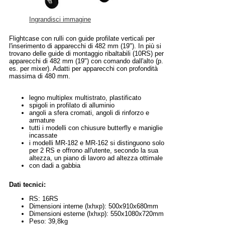
Ingrandisci immagine
Flightcase con rulli con guide profilate verticali per
l'inserimento di apparecchi di 482 mm (19"). In più si
trovano delle guide di montaggio ribaltabili (10RS) per
apparecchi di 482 mm (19") con comando dall'alto (p.
es. per mixer). Adatti per apparecchi con profondità
massima di 480 mm.
legno multiplex multistrato, plastificato
spigoli in profilato di alluminio
angoli a sfera cromati, angoli di rinforzo e
armature
tutti i modelli con chiusure butterfly e maniglie
incassate
i modelli MR-182 e MR-162 si distinguono solo
per 2 RS e offrono all'utente, secondo la sua
altezza, un piano di lavoro ad altezza ottimale
con dadi a gabbia
Dati tecnici:
RS: 16RS
Dimensioni interne (lxhxp): 500x910x680mm
Dimensioni esterne (lxhxp): 550x1080x720mm
Peso: 39,8kg