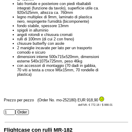
lato frontale e posteriore con piedi ribaltabili
integrati (funzione da tavolo), superficie utile ca.
920x525mm, altezza ca. 760mm
legno multiplex di 9mm, laminato di plastica
nero, respingente l'umidità (bicomponente)
fondo stabile, spessore 13mm
spigoli in alluminio
angoli rotondi e chiusura cromati
rulli di 100mm (di cui 2 con freno)
chiusure butterfly con asole
2 maniglie incavate per lato per un trasporto
comodo e sicuro
dimensioni interne 500x715x520mm, dimensioni
esterne 540x1075x725mm, peso 46kg
con accessori di montaggio (70 dadi in gabbia,
70 viti a testa a croce M6x15mm, 70 rondelle di
plastica)
Prezzo per pezzo
(Order No. mo-252180)
EUR 918,90
dell'IVA: € 772.18 / $ 888.01
Flightcase con rulli MR-182