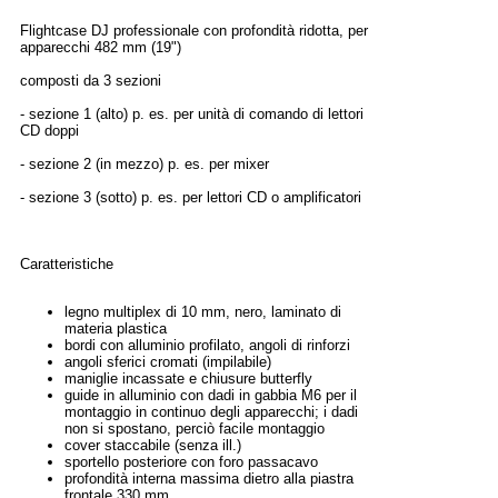
Flightcase DJ professionale con profondità ridotta, per
apparecchi 482 mm (19")
composti da 3 sezioni
- sezione 1 (alto) p. es. per unità di comando di lettori
CD doppi
- sezione 2 (in mezzo) p. es. per mixer
- sezione 3 (sotto) p. es. per lettori CD o amplificatori
Caratteristiche
legno multiplex di 10 mm, nero, laminato di
materia plastica
bordi con alluminio profilato, angoli di rinforzi
angoli sferici cromati (impilabile)
maniglie incassate e chiusure butterfly
guide in alluminio con dadi in gabbia M6 per il
montaggio in continuo degli apparecchi; i dadi
non si spostano, perciò facile montaggio
cover staccabile (senza ill.)
sportello posteriore con foro passacavo
profondità interna massima dietro alla piastra
frontale 330 mm