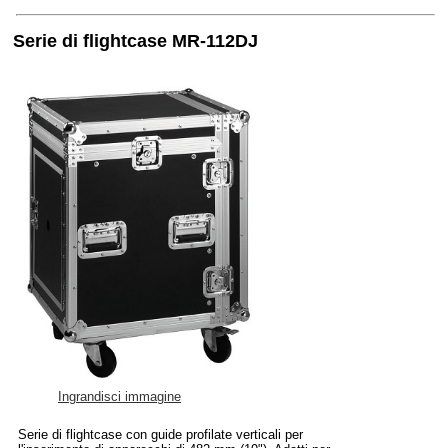
Serie di flightcase MR-112DJ
Ingrandisci immagine
Serie di flightcase con guide profilate verticali per