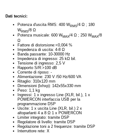
Dati tecnici:
Potenza d'uscita RMS: 400 W
/4 Ω ; 180
RMS
W
/8 Ω
RMS
Potenza musicale: 600 W
/4 Ω ; 250 W
/8
MAX
MAX
Ω
Fattore di distorsione:<0,004 %
Impedenza di uscita: 4-8 Ω
Banda passante: 10-30000 Hz
Impedenza di ingresso: 25 kΩ bil.
Tensione di ingresso: 2,5 V
Rapporto S/R:>100 dB
Corrente di riposo: -
Alimentazione: 230 V /50 Hz/600 VA
Ritaglio: 310x120 mm
Dimensioni (lxhxp): 142x55x330 mm
Peso: 1,1 kg
Ingressi: 1 x ingresso Line (XLR, bil.), 1 x
POWERCON interfaccia USB per la
programmazione DSP
Uscite: 1 x uscita Line (XLR, bil.) 2 x
altoparlanti 4 a 8 Ω 1 x POWERCON
Limiter integrato: tramite DSP
Regolatore di livello: tramite DSP
Regolazione toni a 2 frequenze: tramite DSP
Interruttore rete: X