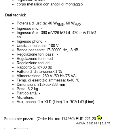
corpo metallico con angoli di montaggio
Dati tecnici:
Potenza di uscita: 40 W
, 60 W
RMS
MAX
Ingresso mic: -
Ingresso Aux: 390 mV/26 kΩ bil. 420 mV/11 kΩ
sbil.
Ingresso phono: -
Uscita altoparlanti: 100 V
Banda passante: 17-20000 Hz, -3 dB
Regolazione toni bassi: -
Regolazione toni medi: -
Regolazione toni alti: -
Rapporto S/R:>80 dB
Fattore di distorsione:<1 %
Alimentazione: 230 V /50 Hz/75 VA
Temp. di esercizio ammessa: 0-40 °C
Dimensioni: 213x55x238 mm
Peso: 3,2 kg
Particolarità: -
Microfono: -
Aux, phono: 1 x XLR (Line) 1 x RCA L/R (Line)
Prezzo per pezzo
(Order No. mo-174260)
EUR 221,20
dell'IVA: € 185.88 / $ 213.76