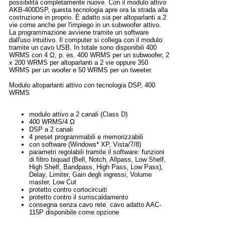
possibilità completamente nuove. Con il modulo attivo
AKB-400DSP, questa tecnologia apre ora la strada alla
costruzione in proprio. È adatto sia per altoparlanti a 2
vie come anche per l'impiego in un subwoofer attivo.
La programmazione avviene tramite un software
dall'uso intuitivo. Il computer si collega con il modulo
tramite un cavo USB. In totale sono disponibili 400
WRMS con 4 Ω, p. es. 400 WRMS per un subwoofer, 2
x 200 WRMS per altoparlanti a 2 vie oppure 350
WRMS per un woofer e 50 WRMS per un tweeter.
Modulo altoparlanti attivo con tecnologia DSP, 400
WRMS
modulo attivo a 2 canali (Class D)
400 WRMS/4 Ω
DSP a 2 canali
4 preset programmabili e memorizzabili
con software (Windows* XP, Vista/7/8)
parametri regolabili tramite il software: funzioni
di filtro biquad (Bell, Notch, Allpass, Low Shelf,
High Shelf, Bandpass, High Pass, Low Pass),
Delay, Limiter, Gain degli ingressi, Volume
master, Low Cut
protetto contro cortocircuiti
protetto contro il surriscaldamento
consegna senza cavo rete. cavo adatto AAC-
115P disponibile come opzione