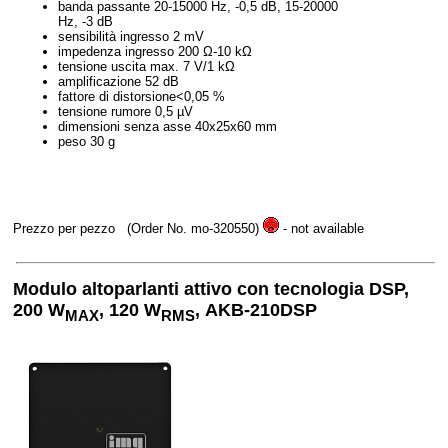
banda passante 20-15000 Hz, -0,5 dB, 15-20000
Hz, -3 dB
sensibilità ingresso 2 mV
impedenza ingresso 200 Ω-10 kΩ
tensione uscita max. 7 V/1 kΩ
amplificazione 52 dB
fattore di distorsione<0,05 %
tensione rumore 0,5 µV
dimensioni senza asse 40x25x60 mm
peso 30 g
Prezzo per pezzo
(Order No. mo-320550)
- not available
Modulo altoparlanti attivo con tecnologia DSP,
200 W
, 120 W
,
AKB-210DSP
MAX
RMS