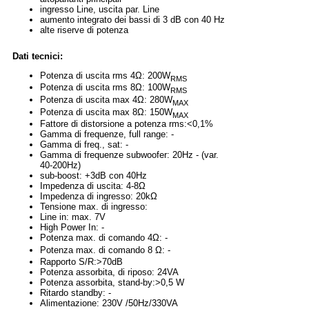
ingresso Line, uscita par. Line
aumento integrato dei bassi di 3 dB con 40 Hz
alte riserve di potenza
Dati tecnici:
Potenza di uscita rms 4Ω: 200W
RMS
Potenza di uscita rms 8Ω: 100W
RMS
Potenza di uscita max 4Ω: 280W
MAX
Potenza di uscita max 8Ω: 150W
MAX
Fattore di distorsione a potenza rms:<0,1%
Gamma di frequenze, full range: -
Gamma di freq., sat: -
Gamma di frequenze subwoofer: 20Hz - (var.
40-200Hz)
sub-boost: +3dB con 40Hz
Impedenza di uscita: 4-8Ω
Impedenza di ingresso: 20kΩ
Tensione max. di ingresso:
Line in: max. 7V
High Power In: -
Potenza max. di comando 4Ω: -
Potenza max. di comando 8 Ω: -
Rapporto S/R:>70dB
Potenza assorbita, di riposo: 24VA
Potenza assorbita, stand-by:>0,5 W
Ritardo standby: -
Alimentazione: 230V /50Hz/330VA