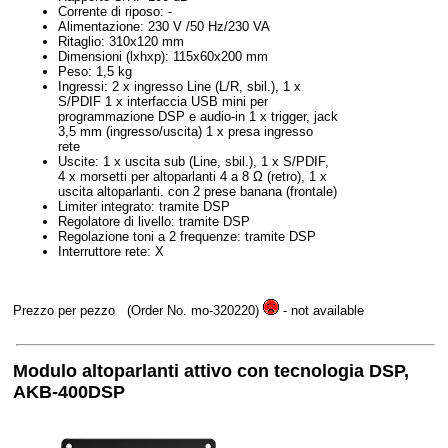
Corrente di riposo: -
Alimentazione: 230 V /50 Hz/230 VA
Ritaglio: 310x120 mm
Dimensioni (lxhxp): 115x60x200 mm
Peso: 1,5 kg
Ingressi: 2 x ingresso Line (L/R, sbil.), 1 x
S/PDIF 1 x interfaccia USB mini per
programmazione DSP e audio-in 1 x trigger, jack
3,5 mm (ingresso/uscita) 1 x presa ingresso
rete
Uscite: 1 x uscita sub (Line, sbil.), 1 x S/PDIF,
4 x morsetti per altoparlanti 4 a 8 Ω (retro), 1 x
uscita altoparlanti. con 2 prese banana (frontale)
Limiter integrato: tramite DSP
Regolatore di livello: tramite DSP
Regolazione toni a 2 frequenze: tramite DSP
Interruttore rete: X
Prezzo per pezzo
(Order No. mo-320220)
- not available
Modulo altoparlanti attivo con tecnologia DSP,
AKB-400DSP