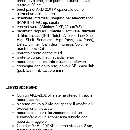
on/off e volume, collegamento tramite cavo
piatto di 50 cm
touchpanel AKB-210TP opzionale come
alternativa alla tastiera
ricevitore infrarossi integrato per telecomando
IR AKB-210RC opzionale
con software (Windows* XP, Vista/7/8)
parametri regolabili tramite il software: funzioni
di filtro biquad (Bell, Notch, Allpass, Low Shelf,
High Shelf, Bandpass, High Pass, Low Pass),
Delay, Limiter, Gain degli ingressi, Volume
master, Low Cut
protetto contro cortocircuiti
protetto contro il surriscaldamento
modo bridge impostabile tramite software
consegna con cavo rete, cavo USB, cavo link
(jack 3,5 mm), tastiera mini
Esempi applicativi:
Con un AKB-210DSPsistema stereo filtrato in
modo passivo
sistema attivo a 2 vie per gestire il woofer e il
tweeter di una cassa
modo bridge per il funzionamento di un
subwoofer o di un altoparlante singolo con
potenza maggiore
Con due AKB-210DSPsistema stereo a 2 vie,