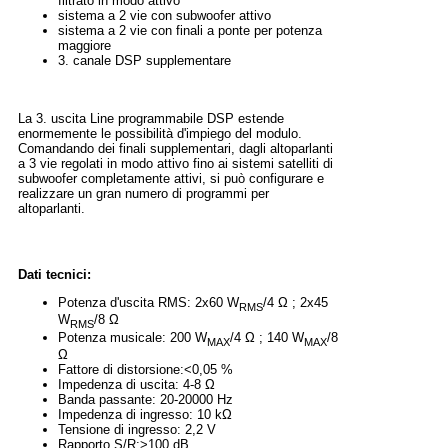
filtrato in modo attivo
sistema a 2 vie con subwoofer attivo
sistema a 2 vie con finali a ponte per potenza
maggiore
3. canale DSP supplementare
La 3. uscita Line programmabile DSP estende
enormemente le possibilità d'impiego del modulo.
Comandando dei finali supplementari, dagli altoparlanti
a 3 vie regolati in modo attivo fino ai sistemi satelliti di
subwoofer completamente attivi, si può configurare e
realizzare un gran numero di programmi per
altoparlanti.
Dati tecnici:
Potenza d'uscita RMS: 2x60 W
/4 Ω ; 2x45
RMS
W
/8 Ω
RMS
Potenza musicale: 200 W
/4 Ω ; 140 W
/8
MAX
MAX
Ω
Fattore di distorsione:<0,05 %
Impedenza di uscita: 4-8 Ω
Banda passante: 20-20000 Hz
Impedenza di ingresso: 10 kΩ
Tensione di ingresso: 2,2 V
Rapporto S/R:>100 dB