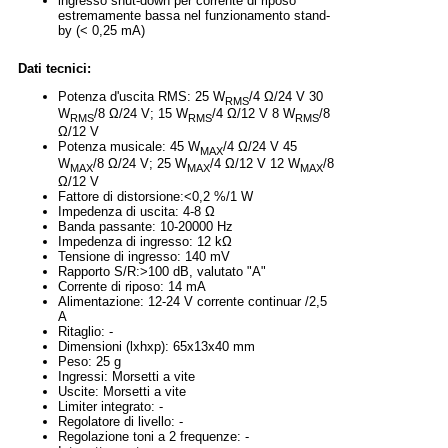
ingresso shut-down per corrente di riposo
estremamente bassa nel funzionamento stand-
by (< 0,25 mA)
Dati tecnici:
Potenza d'uscita RMS: 25 W
/4 Ω/24 V 30
RMS
W
/8 Ω/24 V; 15 W
/4 Ω/12 V 8 W
/8
RMS
RMS
RMS
Ω/12 V
Potenza musicale: 45 W
/4 Ω/24 V 45
MAX
W
/8 Ω/24 V; 25 W
/4 Ω/12 V 12 W
/8
MAX
MAX
MAX
Ω/12 V
Fattore di distorsione:<0,2 %/1 W
Impedenza di uscita: 4-8 Ω
Banda passante: 10-20000 Hz
Impedenza di ingresso: 12 kΩ
Tensione di ingresso: 140 mV
Rapporto S/R:>100 dB, valutato "A"
Corrente di riposo: 14 mA
Alimentazione: 12-24 V corrente continuar /2,5
A
Ritaglio: -
Dimensioni (lxhxp): 65x13x40 mm
Peso: 25 g
Ingressi: Morsetti a vite
Uscite: Morsetti a vite
Limiter integrato: -
Regolatore di livello: -
Regolazione toni a 2 frequenze: -