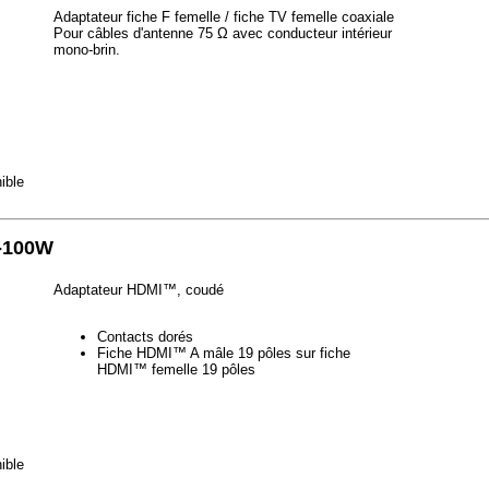
Adaptateur fiche F femelle / fiche TV femelle coaxiale
Pour câbles d'antenne 75 Ω avec conducteur intérieur
mono-brin.
ible
-100W
Adaptateur HDMI™, coudé
Contacts dorés
Fiche HDMI™ A mâle 19 pôles sur fiche
HDMI™ femelle 19 pôles
ible