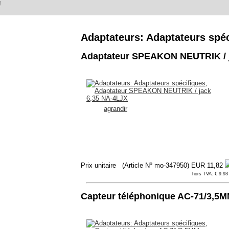
!
Adaptateurs: Adaptateurs spéc
Adaptateur SPEAKON NEUTRIK / j
agrandir
Prix unitaire
(Article Nº mo-347950)
EUR 11,82
hors TVA: € 9.93 
Capteur téléphonique AC-71/3,5