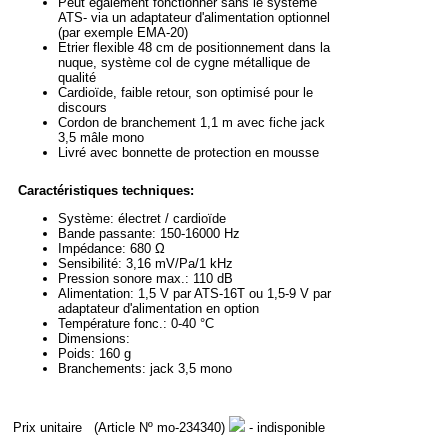
Peut également fonctionner sans le système
ATS- via un adaptateur d'alimentation optionnel
(par exemple EMA-20)
Etrier flexible 48 cm de positionnement dans la
nuque, système col de cygne métallique de
qualité
Cardioïde, faible retour, son optimisé pour le
discours
Cordon de branchement 1,1 m avec fiche jack
3,5 mâle mono
Livré avec bonnette de protection en mousse
Caractéristiques techniques:
Système: électret / cardioïde
Bande passante: 150-16000 Hz
Impédance: 680 Ω
Sensibilité: 3,16 mV/Pa/1 kHz
Pression sonore max.: 110 dB
Alimentation: 1,5 V par ATS-16T ou 1,5-9 V par
adaptateur d'alimentation en option
Température fonc.: 0-40 °C
Dimensions:
Poids: 160 g
Branchements: jack 3,5 mono
Prix unitaire
(Article Nº mo-234340)
- indisponible