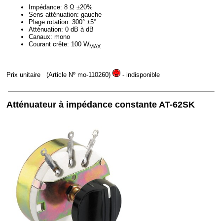
Impédance: 8 Ω ±20%
Sens atténuation: gauche
Plage rotation: 300° ±5°
Atténuation: 0 dB à dB
Canaux: mono
Courant crête: 100 W
MAX
Prix unitaire
(Article Nº mo-110260)
- indisponible
Atténuateur à impédance constante AT-62SK