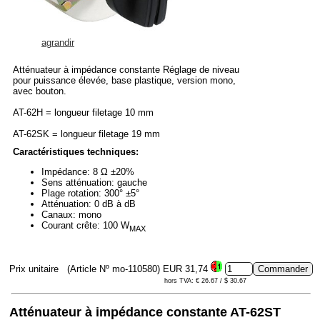
agrandir
Atténuateur à impédance constante Réglage de niveau
pour puissance élevée, base plastique, version mono,
avec bouton.
AT-62H = longueur filetage 10 mm
AT-62SK = longueur filetage 19 mm
Caractéristiques techniques:
Impédance: 8 Ω ±20%
Sens atténuation: gauche
Plage rotation: 300° ±5°
Atténuation: 0 dB à dB
Canaux: mono
Courant crête: 100 W
MAX
Prix unitaire
(Article Nº mo-110580)
EUR 31,74
hors TVA: € 26.67 / $ 30.67
Atténuateur à impédance constante AT-62ST