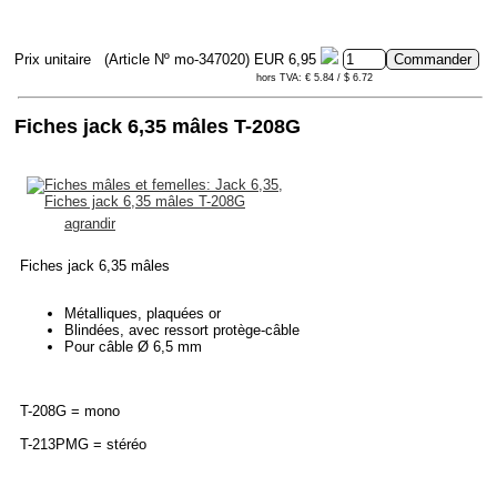
Prix unitaire
(Article Nº mo-347020)
EUR 6,95
hors TVA: € 5.84 / $ 6.72
Fiches jack 6,35 mâles T-208G
agrandir
Fiches jack 6,35 mâles
Métalliques, plaquées or
Blindées, avec ressort protège-câble
Pour câble Ø 6,5 mm
T-208G = mono
T-213PMG = stéréo