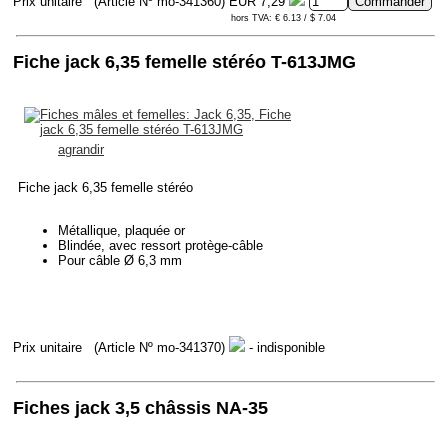
Prix unitaire
(Article Nº mo-341360)
EUR 7,29
hors TVA: € 6.13 / $ 7.04
Fiche jack 6,35 femelle stéréo T-613JMG
agrandir
Fiche jack 6,35 femelle stéréo
Métallique, plaquée or
Blindée, avec ressort protège-câble
Pour câble Ø 6,3 mm
Prix unitaire
(Article Nº mo-341370)
- indisponible
Fiches jack 3,5 châssis NA-35