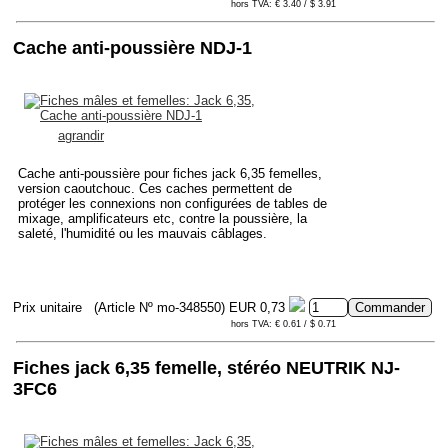
hors TVA: € 3.40 / $ 3.91
Cache anti-poussière NDJ-1
agrandir
Cache anti-poussière pour fiches jack 6,35 femelles,
version caoutchouc. Ces caches permettent de
protéger les connexions non configurées de tables de
mixage, amplificateurs etc, contre la poussière, la
saleté, l'humidité ou les mauvais câblages.
Prix unitaire
(Article Nº mo-348550)
EUR 0,73
hors TVA: € 0.61 / $ 0.71
Fiches jack 6,35 femelle, stéréo NEUTRIK NJ-
3FC6