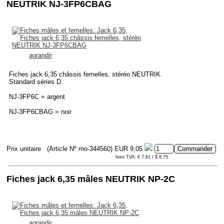
NEUTRIK NJ-3FP6CBAG
agrandir
Fiches jack 6,35 châssis femelles, stéréo NEUTRIK.
Standard séries D.
NJ-3FP6C = argent
NJ-3FP6CBAG = noir
Prix unitaire
(Article Nº mo-344560)
EUR 9,05
hors TVA: € 7.61 / $ 8.75
Fiches jack 6,35 mâles NEUTRIK NP-2C
agrandir