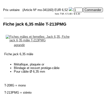
Prix unitaire
(Article Nº mo-341160)
EUR 6,52
hors TVA: € 5.48 / $ 6.30
Fiche jack 6,35 mâle T-213PMG
agrandir
Fiche jack 6,35 mâle
Métallique, plaquée or
Blindage et ressort protège-câble
Pour câble Ø 6,35 mm
T-208G = mono
T-213PMG = stéréo