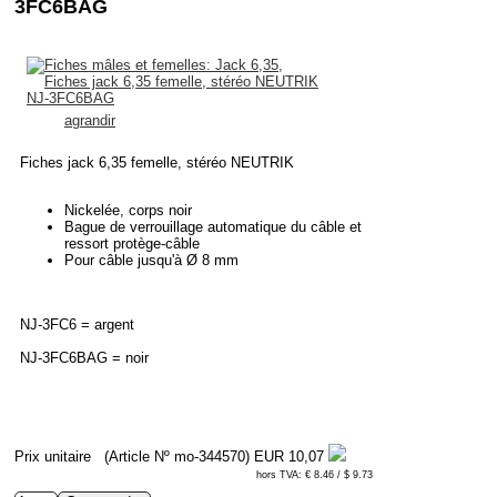
3FC6BAG
agrandir
Fiches jack 6,35 femelle, stéréo NEUTRIK
Nickelée, corps noir
Bague de verrouillage automatique du câble et
ressort protège-câble
Pour câble jusqu'à Ø 8 mm
NJ-3FC6 = argent
NJ-3FC6BAG = noir
Prix unitaire
(Article Nº mo-344570)
EUR 10,07
hors TVA: € 8.46 / $ 9.73