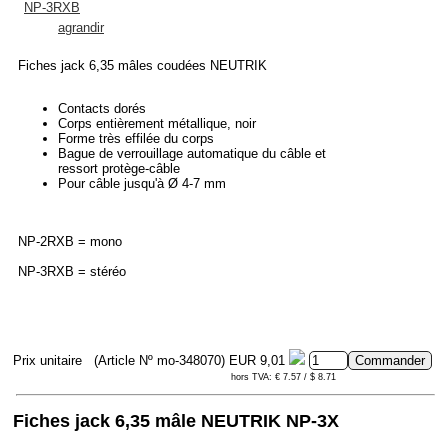
agrandir
Fiches jack 6,35 mâles coudées NEUTRIK
Contacts dorés
Corps entièrement métallique, noir
Forme très effilée du corps
Bague de verrouillage automatique du câble et
ressort protège-câble
Pour câble jusqu'à Ø 4-7 mm
NP-2RXB = mono
NP-3RXB = stéréo
Prix unitaire
(Article Nº mo-348070)
EUR 9,01
hors TVA: € 7.57 / $ 8.71
Fiches jack 6,35 mâle NEUTRIK NP-3X