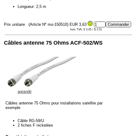
Longueur: 2,5 m
Prix unitaire
(Article Nº mo-150510)
EUR 3,63
hors TVA: € 3.05 / $ 3.51
Câbles antenne 75 Ohms ACF-502/WS
agrandir
Câbles antenne 75 Ohms pour installations satellite par
exemple
Câble RG-59/U
2 fiches F nickelées