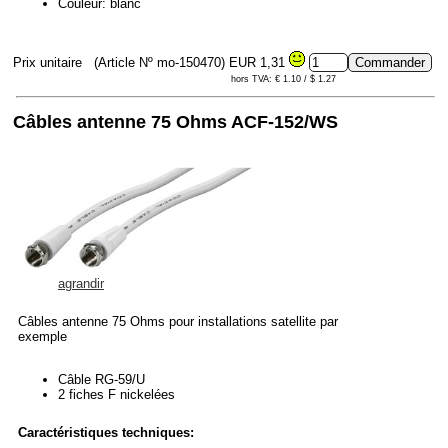
Couleur: blanc
Prix unitaire
(Article Nº mo-150470)
EUR 1,31
hors TVA: € 1.10 / $ 1.27
Câbles antenne 75 Ohms ACF-152/WS
agrandir
Câbles antenne 75 Ohms pour installations satellite par
exemple
Câble RG-59/U
2 fiches F nickelées
Caractéristiques techniques: